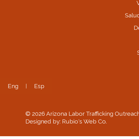
Salu
D
Eng
Esp
©
2026
Arizona Labor Trafficking Outreach.
Designed by:
Rubio's Web Co.