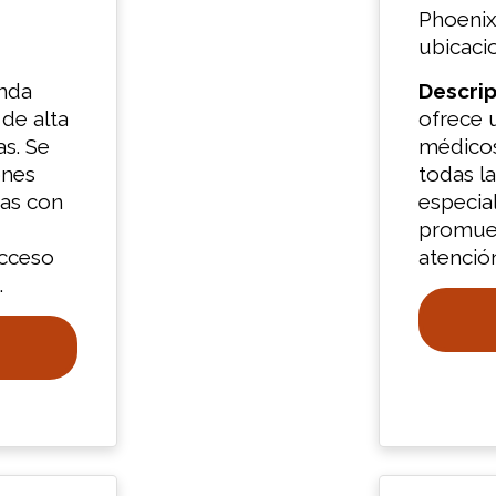
Phoenix
ubicaci
inda
Descrip
de alta
ofrece 
as. Se
médicos
ones
todas la
ias con
especial
promuev
acceso
atenció
.