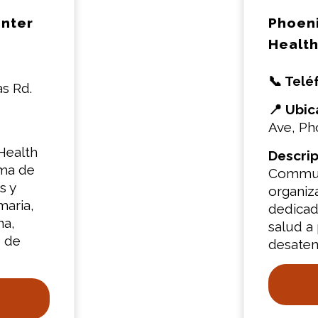
enter
Phoeni
Health
📞 Telé
s Rd.
📍 Ubic
Ave, Ph
Health
Descrip
ama de
Communi
s y
organiza
maria,
dedicad
na,
salud a
o de
desaten