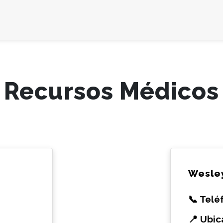
Recursos Médicos
Wesley
📞 Telé
📍 Ubic