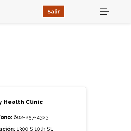
Salir
 Health Clinic
fono:
602-257-4323
ación:
1300 S 10th St.